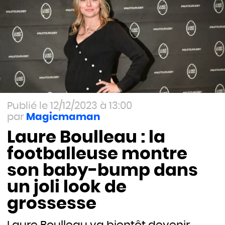
12/12/2023 à 13:00
Magicmaman
Laure Boulleau : la
footballeuse montre
son baby-bump dans
un joli look de
grossesse
Laure Boulleau va bientôt devenir