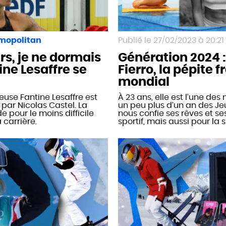
mopolitan
27/02/2023 à 20:21
urs, je ne dormais
Génération 2024 :
ine Lesaffre se
Fierro, la pépite 
mondial
euse Fantine Lesaffre est
À 23 ans, elle est l’une de
 par Nicolas Castel. La
un peu plus d’un an des Je
 pour le moins difficile
nous confie ses rêves et se
 carrière.
sportif, mais aussi pour la s