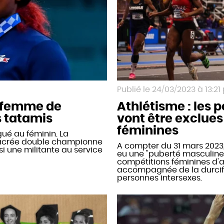
24/03/2023 à 13:21
 femme de
Athlétisme : les 
s tatamis
vont être exclue
féminines
gué au féminin. La
sacrée double championne
A compter du 31 mars 2023
i une militante au service
eu une "puberté masculine"
compétitions féminines d'a
accompagnée de la durcifi
personnes intersexes.