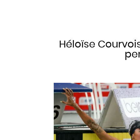
Héloïse Courvois
pen