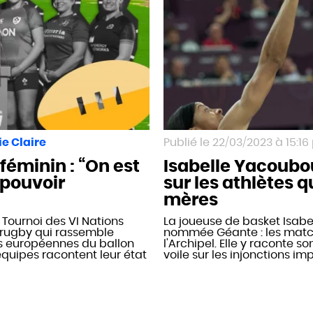
e Claire
22/03/2023 à 15:16
féminin : “On est
Isabelle Yacoubo
 pouvoir
sur les athlètes 
mères
Tournoi des VI Nations
La joueuse de basket Isabe
 rugby qui rassemble
nommée Géante : les match
s européennes du ballon
l'Archipel. Elle y raconte so
équipes racontent leur état
voile sur les injonctions i