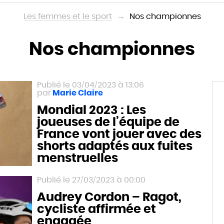
Les femmes et le sport
Nos championnes
Nos championnes
03/04/2023 à 13:06
Marie Claire
Mondial 2023 : Les
joueuses de l’équipe de
France vont jouer avec des
shorts adaptés aux fuites
menstruelles
27/03/2023 à 00:00
Audrey Cordon – Ragot,
cycliste affirmée et
engagée